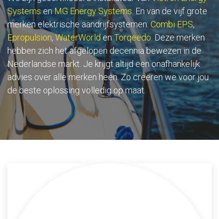
Systems
en
MG Energy Systems
. En van de vijf grote
merken elektrische aandrijfsystemen:
Combi EPS
,
Epropulsion
,
WaterWorld
en
Torqeedo
. Deze merken
hebben zich het afgelopen decennia bewezen in de
Nederlandse markt. Je krijgt altijd een onafhankelijk
advies over alle merken heen. Zo creëren we voor jou
de beste oplossing volledig op maat.