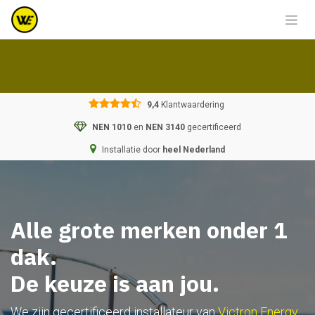
Overslaan naar inhoud
9,4
Klantwaardering
NEN 1010
en
NEN 3140
gecertificeerd
Installatie door
heel Nederland
Alle grote merken onder 1
dak.
De keuze is aan jou.
We zijn gecertificeerd installateur van
Victron Energy